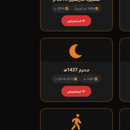
1436 هـ (تقريباً)
2014 م
استعرض
محرم 1437هـ
1437 هـ
2014-2015 م
استعرض