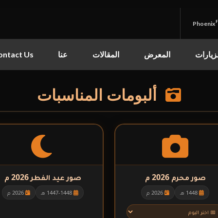
Phoenix
قائمة الموقع
مركز الكوثر الثقافي التعليمي
زيارات
المعرض
المقالات
عنا
ontact Us
الرئيسية
ألبومات المناسبات
القرآن الكريم
القرآن الكريم
•
الأدعية
القرآن الكريم كامل
•
الأدعية
•
الزيارات
شهر رمضان
•
المعرض
صور محرم 2026 م
صور عيد الفطر 2026 م
شهر محرم
•
المعرض
•
1448 هـ
2026 م
1447-1448 هـ
2026 م
المقالات
صور المناسبات الدينية
•