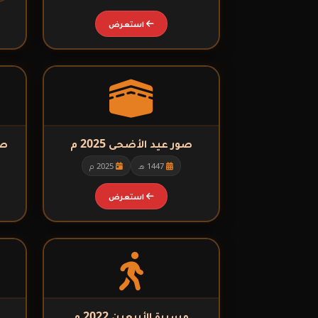
استعرض
صور عيد الأضحى 2025 م
صو
1447 هـ
2025 م
استعرض
مسيرة الأربعين 2022 م