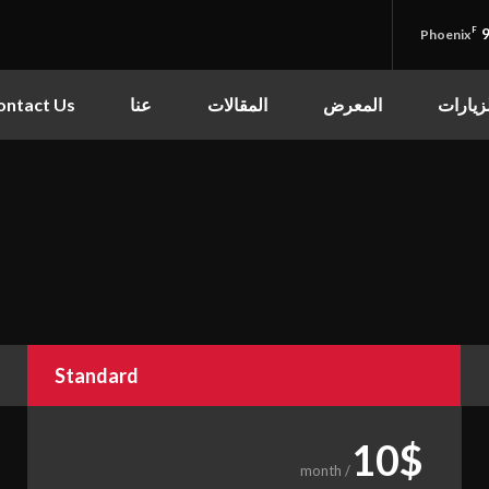
F
9
Phoenix
قائمة الموقع
مركز الكوثر الثقافي التعليمي
زيارات
المعرض
المقالات
عنا
ontact Us
الرئيسية
القرآن الكريم
القرآن الكريم
•
الأدعية
القرآن الكريم كامل
•
الأدعية
•
الزيارات
شهر رمضان
•
Standard
المعرض
شهر محرم
•
المعرض
•
المقالات
10
$
/ month
صور المناسبات الدينية
•