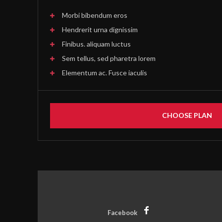
Morbi bibendum eros
يمي
Hendrerit urna dignissim
ى
Finibus. aliquam luctus
Sem tellus, sed pharetra lorem
Elementum ac. Fusce iaculis
CHOOSE PLAN
Facebook