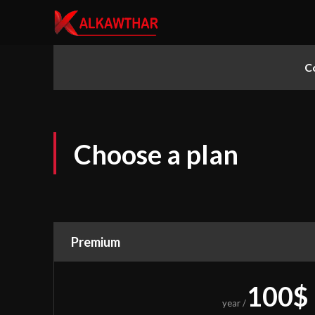
C
▼
Choose a plan
▼
Premium
▼
100
$
/ year