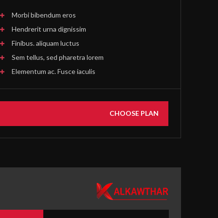
القرآن الكريم
Morbi bibendum eros
Hendrerit urna dignissim
القرآن الكريم
الأدعية
Finibus. aliquam luctus
القرآن الكريم كامل
Sem tellus, sed pharetra lorem
الأدعية
الزيارات
Elementum ac. Fusce iaculis
شهر رمضان
المعرض
شهر محرم
المعرض
CHOOSE PLAN
المقالات
صور المناسبات الدينية
عنا
اتصل بنا
محاضرات ودروس
مركز الكوثر الثقافي التعليمي
رواديد وقصائد
نحو معرفة أعمق وإيمان أرقى
فعاليات الكوثر
مسيرة الأربعين