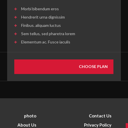
عنا
اتصل بنا
محاضرات ودروس
•
▼
Morbi bibendum eros
مركز الكوثر الثقافي التعل
Hendrerit urna dignissim
رواديد وقصائد
•
نحو معرفة أعمق وإيمان أرق
▼
Finibus. aliquam luctus
فعاليات الكوثر
•
Sem tellus, sed pharetra lorem
Elementum ac. Fusce iaculis
مسيرة الأربعين
•
▼
أطفال الكوثر
•
CHOOSE PLAN
مقاطع شورت
•
صور من الماضي
•
photo
Contact Us
About Us
Privacy Policy