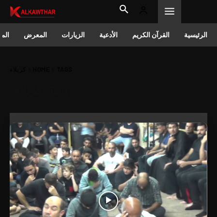
الرئيسية
القرآن الكريم
الأدعية
الزيارات
المعرض
المق
TAGS
HOME
كربلاء
Tag:
كربلاء