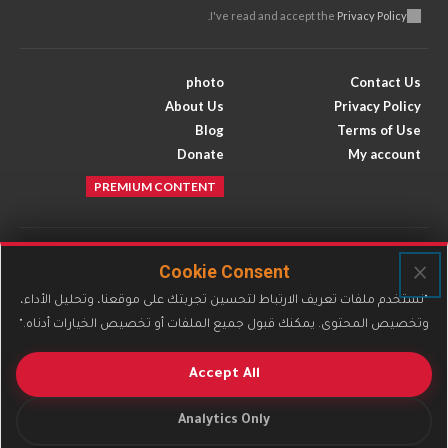
.
I've read and accept the
Privacy Policy
photo
Contact Us
About Us
Privacy Policy
Blog
Terms of Use
Donate
My account
PREMIUM CONTENT
Facebook
Instagram
×
Cookie Consent
X
Youtube
"نستخدم ملفات تعريف الارتباط لتحسين تجربتك على موقعنا، وتحليل الأداء،
وتخصيص المحتوى. يمكنك قبول جميع الملفات أو تخصيص الخيارات أدناه."
Accept All
جميع الحقوق محفوظة لمركز الكوثر الثقافي
التعليمي © 2026
Analytics Only
alkawtharaz.com