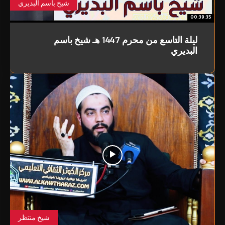
شيخ باسم البديري
00:39:35
ليلة التاسع من محرم 1447 هـ شيخ باسم
البديري
شيخ منتظر