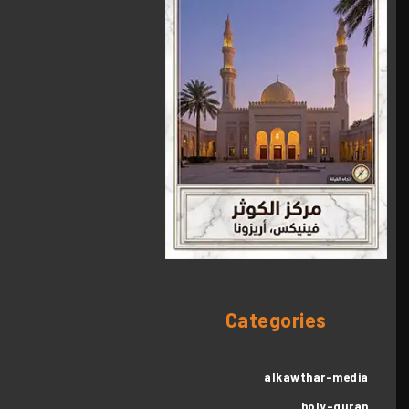
قائمة الموقع
مركز الكوثر الثقافي التعليمي
الرئيسية
القرآن الكريم
القرآن الكريم
الأدعية
القرآن الكريم كامل
الأدعية
الزيارات
شهر رمضان
Categories
المعرض
شهر محرم
المعرض
المقالات
alkawthar-media
صور المناسبات الدينية
holy-quran