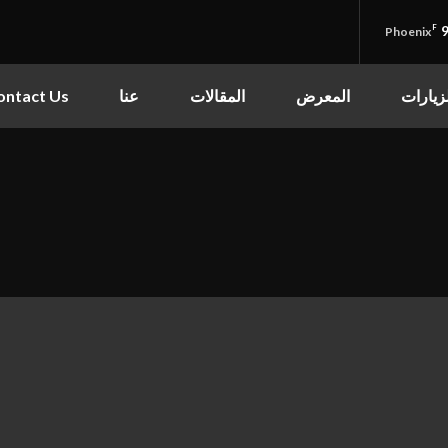
F
9
Phoenix
قائمة الموقع
مركز الكوثر الثقافي التعليمي
زيارات
المعرض
المقالات
عنا
ontact Us
الرئيسية
القرآن الكريم
القرآن الكريم
•
الأدعية
القرآن الكريم كامل
•
الأدعية
•
الزيارات
شهر رمضان
•
المعرض
شهر محرم
•
المعرض
•
المقالات
صور المناسبات الدينية
•