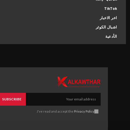
عنا
اتصل بنا
محاضرات ودروس
TikTok
مركز الكوثر الثقافي التعليمي
اخر الاخبار
رواديد وقصائد
نحو معرفة أعمق وإيمان أرقى
اشبال الكوثر
فعاليات الكوثر
الأدعية
مسيرة الأربعين
أطفال الكوثر
مقاطع شورت
صور من الماضي
SUBSCRIBE
.
I've read and accept the
Privacy Policy