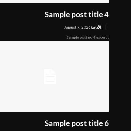
Sample post title 4
الرئيسية
الأدعية
August 7, 2026
القرآن الكريم
Sample post no 4 excerpt.
القرآن الكريم
الأدعية
القرآن الكريم كامل
الأدعية
الزيارات
شهر رمضان
المعرض
شهر محرم
المعرض
المقالات
صور المناسبات الدينية
عنا
اتصل بنا
محاضرات ودروس
Sample post title 6
مركز الكوثر الثقافي التعليمي
رواديد وقصائد
نحو معرفة أعمق وإيمان أرقى