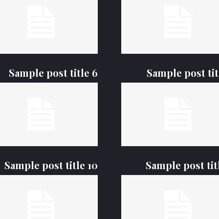
عنا
اتصل بنا
محاضرات ودروس
•
مركز الكوثر الثقافي التعل
رواديد وقصائد
•
نحو معرفة أعمق وإيمان أرق
فعاليات الكوثر
•
Sample post title 6
Sample post tit
مسيرة الأربعين
•
أطفال الكوثر
•
مقاطع شورت
•
صور من الماضي
•
Sample post title 10
Sample post tit