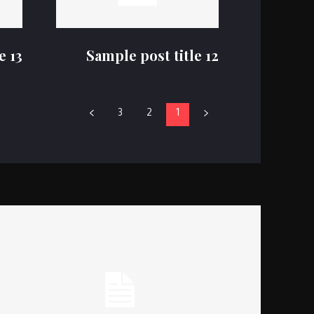
e 13
Sample post title 12
3
2
1