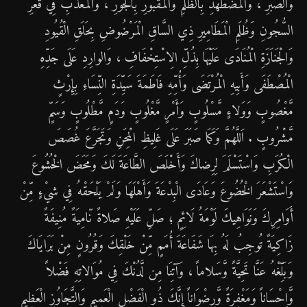
وَالصَّبْرِ ، وَالْمُضْطَهَدِ بِالظُّلْمِ وَالْمَقْبُورِ بِالْجَوْرِ ، وَالْمُعَذَّبِ فِي قَعْرِ
السُّجُونِ وَظُلَمِ الْمَطَامِيرِ ذِي السَّاقِ الْمَرْضُوضِ بِحَلَقِ الْقُيُودِ
وَالْجَناَزَةِ الْمُنَادَى عَلَيْهَا بِذُلِّ الِاسْتِخْفَافِ ، وَالوارِدِ عَلَى جَدِّهِ
الْمُصْطَفَى وَأَبِيهِ الْمُرْتَضَى وَأُمِّهِ فَاطَمَةَ سَيِّدَةِ النِّسَاءِ بِإِرْثٍ
مَّغْصُوبٍ وَوَلاءٍ مَّسْلُوبٍ وَأَمْرٍ مَّغْلُوبٍ وَدَمٍ مَّطْلُوبٍ وَسَمٍّ
مَّشْرُوبٍ . اَللَّهُمَّ وَكَمَا صَبَرَ عَلَى غَلِيظِ الْمِحَنِ وَتَجَرَّعَ غُصَصَ
الْكُرَبِ وَاسْتَسْلَمَ لِرِضاكَ وَأَخْلَصَ الطَّاعَةَ لَكَ وَمَحَضَ الْخُشُوعَ
وَاسْتَشْعَرَ الْخُضُوعَ وَعَادَى الْبِدْعَةَ وَأَهْلَهَا وَلَمْ يَلْحَقْهُ فِي شيْءٍ مِّنْ
أَوَامِرِكَ وَنَوَاهِيكَ لَوْمَةُ لَائِمٍ ؛ صَلِّ عَلَيْهِ صَلاةً نّامِيَةً مُنِيفَةً
زَاكِيَةً تُوجِبُ لَهُ بِهَا شَفَاعَةَ أُمَمٍ مِّنْ خَلْقِكَ وَقُرُونٍ مِنْ بَرَايَاكَ
وَبَلِّغْهُ عَنَّا تَحِيَّةً وَّسَلاماً ، وَآتِنَا مِن لَّدُنْكَ فِي مُوَالاتِهِ فَضْلاً
وَّإحْسَاناً وَمَغْفِرَةً وَّرِضْوَاناً إِنَّكَ ذُو الْفَضْلِ الْعَمِيمِ وَالتَّجَاوُزِ الْعَظِيمِ