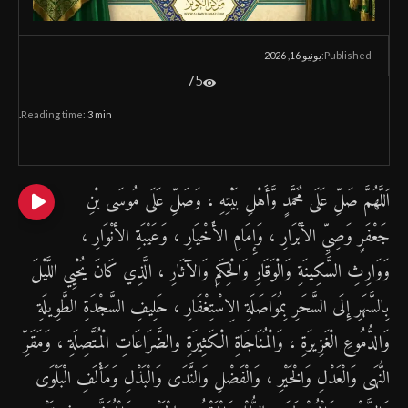
يونيو 16, 2026
Published:
75
Reading time:
3
min.
اَللَّهُمَّ صَلِّ عَلَى مُحَمَّدٍ وَّأَهْلِ بَيْتِهِ ، وَصَلِّ عَلَى مُوسَى بْنِ
جَعْفَرٍ وَصِيِّ الأبْرَارِ ، وَإِمَامِ الأَخْيَارِ ، وَعَيْبَةِ الأنْوَارِ ،
وَوَارِثِ السَّكِينَةِ وَالْوَقَارِ وَالْحِكَمِ وَالآثَارِ ، الَّذِي كَانَ يُحْيِي اللَّيْلَ
بِالسَّهَرِ إِلَى السَّحَرِ بِمُوَاصَلَةِ الِاسْتِغْفَارِ ، حَلِيفِ السَّجْدَةِ الطَّوِيلَةِ
وَالدُّمُوعِ الْغَزِيرَةِ ، وَالْمُنَاجَاةِ الْكَثِيرَةِ والضَّرَاعَاتِ الْمُتَّصِلَةِ ، وَمَقَرِّ
النُّهَى وَالْعَدْلِ وَالْخَيْرِ ، وَالْفَضْلِ وَالنَّدَى وَالْبَذْلِ وَمَأْلَفِ الْبَلْوَى