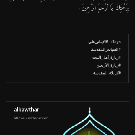
بِرَحْمَتِكَ يَا أَرْحَمَ الرَّاحِمِينَ .
Tags:
#الإمام_علي
#العتبات_المقدسة
#زيارة_أهل_البيت
#زيارة_الأربعين
#كربلاء_المقدسة
alkawthar
http://alkawtharaz.com