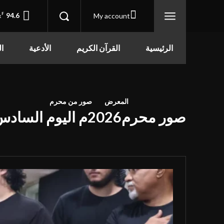
F
94.6
My account
x
الرئيسية
القرآن الكريم
الأدعية
ال
المعرض
صور من محرم
صور محرم2026م اليوم السادس