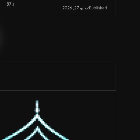
87
قائمة الموقع
يونيو 27, 2026
Published:
مركز الكوثر الثقافي التعليمي
الرئيسية
القرآن الكريم
القرآن الكريم
الأدعية
القرآن الكريم كامل
الأدعية
الزيارات
شهر رمضان
المعرض
شهر محرم
المعرض
المقالات
صور المناسبات الدينية
عنا
اتصل بنا
محاضرات ودروس