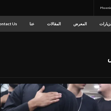
Phoeni
قائمة الموقع
مركز الكوثر الثقافي التعليمي
زيارات
المعرض
المقالات
عنا
ontact Us
الرئيسية
القرآن الكريم
القرآن الكريم
•
الأدعية
القرآن الكريم كامل
•
الأدعية
•
الزيارات
شهر رمضان
•
المعرض
شهر محرم
•
المعرض
•
المقالات
صور المناسبات الدينية
•