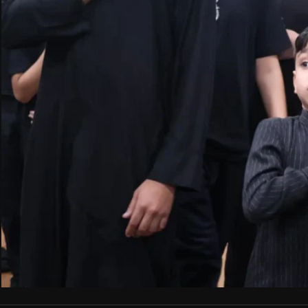
عنا
اتصل بنا
محاضرات ودروس
•
مركز الكوثر الثقافي التعل
رواديد وقصائد
•
نحو معرفة أعمق وإيمان أرق
فعاليات الكوثر
•
مسيرة الأربعين
•
أطفال الكوثر
•
مقاطع شورت
•
صور من الماضي
•