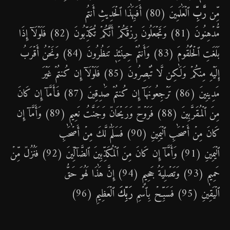
مِّن
رَّبِّ
ٱلۡعَٰلَمِينَ (80) أَفَبِهَٰذَا ٱلۡحَدِيثِ أَنتُم
مُّدۡهِنُونَ (81) وَتَجۡعَلُونَ رِزۡقَكُمۡ أَنَّكُمۡ تُكَذِّبُونَ (82) فَلَوۡلَآ إِذَا
بَلَغَتِ ٱلۡحُلۡقُومَ (83) وَأَنتُمۡ حِينَئِذٖ تَنظُرُونَ (84) وَنَحۡنُ أَقۡرَبُ
إِلَيۡهِ مِنكُمۡ وَلَٰكِن لَّا تُبۡصِرُونَ (85) فَلَوۡلَآ إِن كُنتُمۡ غَيۡرَ
مَدِينِينَ (86) تَرۡجِعُونَهَآ إِن كُنتُمۡ صَٰدِقِينَ (87) فَأَمَّآ إِن كَانَ
مِنَ ٱلۡمُقَرَّبِينَ (88) فَرَوۡحٞ وَرَيۡحَانٞ وَجَنَّتُ نَعِيمٖ (89) وَأَمَّآ إِن
كَانَ مِنۡ أَصۡحَٰبِ ٱلۡيَمِينِ (90) فَسَلَٰمٞ لَّكَ مِنۡ أَصۡحَٰبِ
ٱلۡيَمِينِ (91) وَأَمَّآ إِن كَانَ مِنَ ٱلۡمُكَذِّبِينَ ٱلضَّآلِّينَ (92) فَنُزُلٞ مِّنۡ
حَمِيمٖ (93) وَتَصۡلِيَةُ جَحِيمٍ (94) إِنَّ هَٰذَا لَهُوَ حَقُّ
ٱلۡيَقِينِ (95) فَسَبِّحۡ بِٱسۡمِ
رَبِّكَ
ٱلۡعَظِيمِ (96)