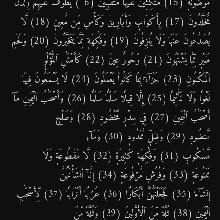
مَّوۡضُونَةٖ (15) مُّتَّكِـِٔينَ عَلَيۡهَا مُتَقَٰبِلِينَ (16) يَطُوفُ عَلَيۡهِمۡ وِلۡدَٰنٞ
مُّخَلَّدُونَ (17) بِأَكۡوَابٖ وَأَبَارِيقَ وَكَأۡسٖ مِّن مَّعِينٖ (18) لَّا
يُصَدَّعُونَ عَنۡهَا وَلَا يُنزِفُونَ (19) وَفَٰكِهَةٖ مِّمَّا يَتَخَيَّرُونَ (20) وَلَحۡمِ
طَيۡرٖ مِّمَّا يَشۡتَهُونَ (21) وَحُورٌ عِينٞ (22) كَأَمۡثَٰلِ ٱللُّؤۡلُوِٕ
ٱلۡمَكۡنُونِ (23) جَزَآءَۢ بِمَا كَانُواْ يَعۡمَلُونَ (24) لَا يَسۡمَعُونَ فِيهَا
لَغۡوٗا وَلَا تَأۡثِيمًا (25) إِلَّا قِيلٗا سَلَٰمٗا سَلَٰمٗا (26) وَأَصۡحَٰبُ ٱلۡيَمِينِ مَآ
أَصۡحَٰبُ ٱلۡيَمِينِ (27) فِي سِدۡرٖ مَّخۡضُودٖ (28) وَطَلۡحٖ
مَّنضُودٖ (29) وَظِلّٖ مَّمۡدُودٖ (30) وَمَآءٖ
مَّسۡكُوبٖ (31) وَفَٰكِهَةٖ كَثِيرَةٖ (32) لَّا مَقۡطُوعَةٖ وَلَا
مَمۡنُوعَةٖ (33) وَفُرُشٖ مَّرۡفُوعَةٍ (34) إِنَّآ أَنشَأۡنَٰهُنَّ
إِنشَآءٗ (35) فَجَعَلۡنَٰهُنَّ أَبۡكَارًا (36) عُرُبًا أَتۡرَابٗا (37) لِّأَصۡحَٰبِ
ٱلۡيَمِينِ (38) ثُلَّةٞ مِّنَ ٱلۡأَوَّلِينَ (39) وَثُلَّةٞ مِّنَ