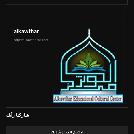
alkawthar
http://alkawtharaz.com
شاركنا رأيك
انضم إلينا وشارك