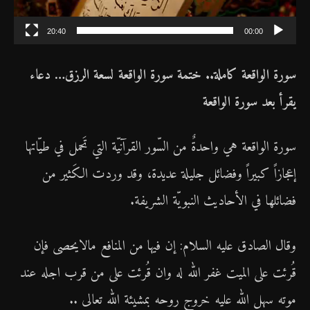
ف
ي
20:40
00:00
د
سورة الواقعة كاملة.. ختمة سورة الواقعة لسعة الرزق… دعاء
ي
يقرأ بعد سورة الواقعة
و
سورة الواقعة هي واحدةٌ من السّور القرآنيّة التي تَحمل في طيّاتها
إعجازاً كبيراً وفضائل جليلة عديدة، وقد وردت الكَثير من
فضائلها في الأحاديث النبويّة الشريفة.
وقال الصادق عليه السلام: إن فيها من المنافع مالايحصى فإن
ُقُرئت على الميت غفر الله له وان قُرئت على من قرب اجله عند
موته سهل الله عليه خروج روحه بمشيئة الله تعالى ..