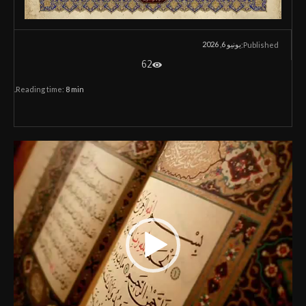
يونيو 6, 2026
Published:
62
Reading time:
8
min.
م
ش
غ
ل
ا
ل