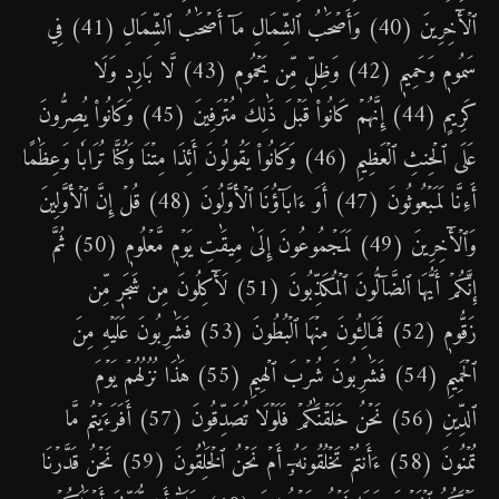
ٱلۡأٓخِرِينَ (40) وَأَصۡحَٰبُ ٱلشِّمَالِ مَآ أَصۡحَٰبُ ٱلشِّمَالِ (41) فِي
سَمُومٖ وَحَمِيمٖ (42) وَظِلّٖ مِّن يَحۡمُومٖ (43) لَّا بَارِدٖ وَلَا
كَرِيمٍ (44) إِنَّهُمۡ كَانُواْ قَبۡلَ ذَٰلِكَ مُتۡرَفِينَ (45) وَكَانُواْ يُصِرُّونَ
عَلَى ٱلۡحِنثِ ٱلۡعَظِيمِ (46) وَكَانُواْ يَقُولُونَ أَئِذَا مِتۡنَا وَكُنَّا تُرَابٗا وَعِظَٰمًا
أَءِنَّا لَمَبۡعُوثُونَ (47) أَوَ ءَابَآؤُنَا ٱلۡأَوَّلُونَ (48) قُلۡ إِنَّ ٱلۡأَوَّلِينَ
وَٱلۡأٓخِرِينَ (49) لَمَجۡمُوعُونَ إِلَىٰ مِيقَٰتِ يَوۡمٖ مَّعۡلُومٖ (50) ثُمَّ
إِنَّكُمۡ أَيُّهَا ٱلضَّآلُّونَ ٱلۡمُكَذِّبُونَ (51) لَأٓكِلُونَ مِن شَجَرٖ مِّن
زَقُّومٖ (52) فَمَالِـُٔونَ مِنۡهَا ٱلۡبُطُونَ (53) فَشَٰرِبُونَ عَلَيۡهِ مِنَ
ٱلۡحَمِيمِ (54) فَشَٰرِبُونَ شُرۡبَ ٱلۡهِيمِ (55) هَٰذَا نُزُلُهُمۡ يَوۡمَ
ٱلدِّينِ (56) نَحۡنُ خَلَقۡنَٰكُمۡ فَلَوۡلَا تُصَدِّقُونَ (57) أَفَرَءَيۡتُم مَّا
تُمۡنُونَ (58) ءَأَنتُمۡ تَخۡلُقُونَهُۥٓ أَمۡ نَحۡنُ ٱلۡخَٰلِقُونَ (59) نَحۡنُ قَدَّرۡنَا