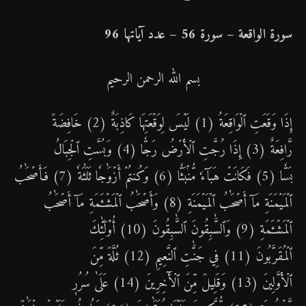
سورة الواقعة – سورة 56 – عدد آياتها 96
بسم الله الرحمن الرحيم
إِذَا وَقَعَتِ ٱلۡوَاقِعَةُ (1) لَيۡسَ لِوَقۡعَتِهَا كَاذِبَةٌ (2) خَافِضَةٞ
رَّافِعَةٌ (3) إِذَا رُجَّتِ ٱلۡأَرۡضُ رَجّٗا (4) وَبُسَّتِ ٱلۡجِبَالُ
بَسّٗا (5) فَكَانَتۡ هَبَآءٗ مُّنۢبَثّٗا (6) وَكُنتُمۡ أَزۡوَٰجٗا ثَلَٰثَةٗ (7) فَأَصۡحَٰبُ
ٱلۡمَيۡمَنَةِ مَآ أَصۡحَٰبُ ٱلۡمَيۡمَنَةِ (8) وَأَصۡحَٰبُ ٱلۡمَشۡـَٔمَةِ مَآ أَصۡحَٰبُ
ٱلۡمَشۡـَٔمَةِ (9) وَٱلسَّٰبِقُونَ ٱلسَّٰبِقُونَ (10) أُوْلَٰٓئِكَ
ٱلۡمُقَرَّبُونَ (11) فِي جَنَّٰتِ ٱلنَّعِيمِ (12) ثُلَّةٞ مِّنَ
ٱلۡأَوَّلِينَ (13) وَقَلِيلٞ مِّنَ ٱلۡأٓخِرِينَ (14) عَلَىٰ سُرُرٖ