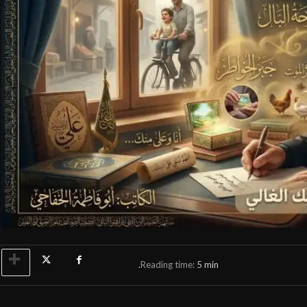
عنا
اتصل بنا
محاضرات ودروس
•
مركز الكوثر الثقافي التعل
رواديد وقصائد
•
نحو معرفة أعمق وإيمان أرق
فعاليات الكوثر
•
مسيرة الأربعين
•
أطفال الكوثر
•
مقاطع شورت
•
صور من الماضي
•
Reading time:
5
min.