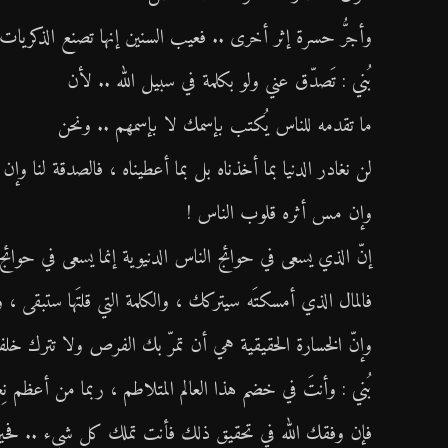
وأجرُّ حسرة إثر أخرى .. فعيب السنين إنها تصنع الذكريات .
بُني : تَصدّق عني ولو بكلمة في سبيل الله .. لأن
ما تقدمه للناس يُكتب بإسمك لا بإسمهم .. ونحن
لن نغادر الدنيا بما أخذناه بل بما أعطيناه ، فالصدقة لنا وإن 
وإن مس أثره قلوب الناس !
إنّ الذي يسعى في حوائج الناس الدنيوية إنما يسعى في حوائج نفسه الأخر
فالمال الذي أمسكتَه سيتركك ، والكلمة التي قلتَها ستبقى ، 
وإنّ الخسارة الحقيقية هي أن تمرّ بك الفرص ولا تترك خلفك 
بُني : وأنتَ في خضم هذا العالم المتلاطم ، ربما من ‏أعظم ن
فإن وفقك الله في تحقيق ذلك فأنت تملك كل شيء .. فحين