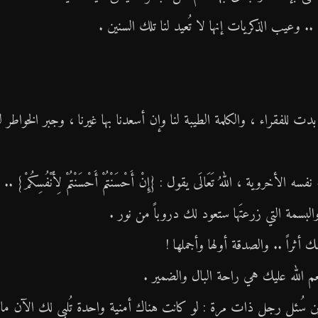
. وعيب الذكريات إنها لا تُعيد لنا تلك السنين .
بدت للفقراء ، والكلمة الطيبة لنا وإن أسعدنا بها غيرنا ، وجبر الخواطر لن
وية ، اللهُ تَعَالَى يقول : {إِنْ أَحْسَنْتُمْ أَحْسَنْتُمْ لِأَنْفُسِكُمْ} ..
والبسمة التي زرعتَها ستعود لك دروباً من نور .
أثراً .. والصدقة أولها وأجملها !
ِعم الله عليك هي راحة البال والضمير .
 سُئل رجل ذات مرة : لو كانت هناك أمنية واحدة تُلبى لك الآن ماذ