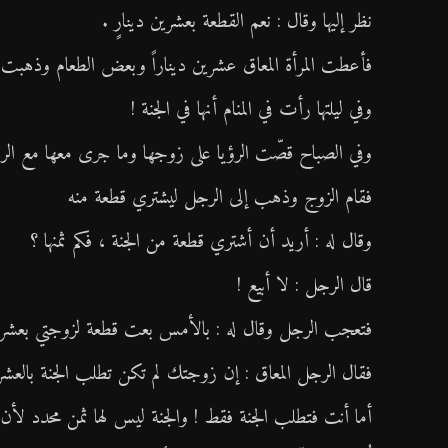
شهر رمضان
نظر إليها وقال : نعم القطعة بعشرين دينارٍ .
المعرض
شهر محرم
فأعطت المرأة المعاق عشرين ديناراً وبعض الطعام وذهبت 
المعرض
المقالات
وفي ليلتها رأت في المنام أنها في الجنة !
صور المناسبات الدينية
عنا
اتصل بنا
وفي الصباح قصّت الرؤيا على زوجها وما جرى معها مع الرج
محاضرات ودروس
مركز الكوثر الثقافي التعليمي
فقام الزوج وذهب إلى الرجل ليشتري قطعة منه
رواديد وقصائد
نحو معرفة أعمق وإيمان أرقى
وقال له : أريد أن أشتري قطعة من الجنة ، فكم ثمنها ؟
فعاليات الكوثر
قال الرجل : لا أبيع !
مسيرة الأربعين
أطفال الكوثر
فتعجب الرجل وقال له : بالأمس بعت قطعة لزوجتي بعشرين 
مقاطع شورت
فقال الرجل المعاق : إن زوجتك لم تكن تطلب الجنة بالعشري
صور من الماضي
أما أنت فتطلب الجنة فقط ! والجنة ليس لها ثمن محدد لأن د