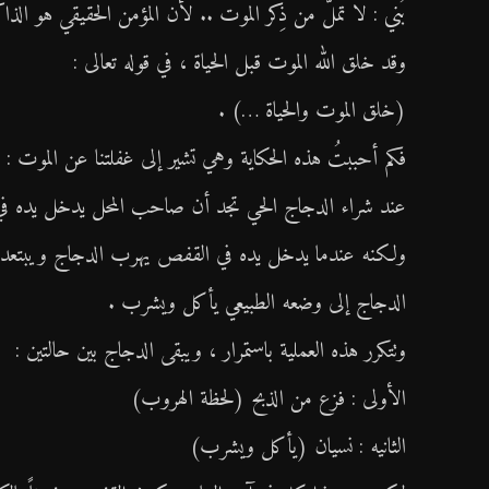
بُني : لا تملّ من ذِكر الموت .. لأن المؤمن الحقيقي هو الذاك
وقد خلق الله الموت قبل الحياة ، في قوله تعالى :
(خلق الموت والحياة …) .
فكم أحببتُ هذه الحكاية وهي تشير إلى غفلتنا عن الموت :
عند شراء الدجاج الحي تجد أن صاحب المحل يدخل يده في 
ولكنه عندما يدخل يده في القفص يهرب الدجاج ويبتعد إلى 
الدجاج إلى وضعه الطبيعي يأكل ويشرب .
وتتكرر هذه العملية باستمرار ، ويبقى الدجاج بين حالتين :
الأولى : فزع من الذبح (لحظة الهروب)
الثانيه : نسيان (يأكل ويشرب)