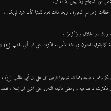
مل من الدجاج ولا يبقى إلا الأثر .
 لحظات (مراسم الدفن) ، وبعد ذلك نعود للدنيا كأن شيئا لم يكن ..
ة كما يقول المعنيون في هذا الأمر .. فذكرتُ علي ابن أبي طالب (ع) ف
 بكر وعمر ، فوجدوهما قد خرجوا فزعين الى علي بن أبي طالب (ع) ،
ر مكترث لما هم فيه ، ومضى فاتبعه الناس حتى انتهى الى تِلعة ، فقعد