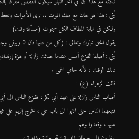
لكنه مع هذا كله في آخر النهار سيكون القفص مفرغاً بالكا
بُني : هذا هو حالنا مع ملك الموت .. نرى الأموات ونتعظ
ولكن في نهاية المطاف الكل سيموت (مسألة وقت)
يقول الحق تبارك وتعالى : (كل من عليها فان 0 ويبقى وجه ربك ذو الجلال والإكرام) .
بُني : أصابنا الفزع أمس عندما حدثت زلزلة أو هزة إرتدادي
ذلك الوقت ، لأنه حامي الحمى .
قالت الزهراء (ع) :
أصاب الناس زلزلة على عهد أبي بكر ، ففزع الناس الى أبي
فتبعهما الناس حتى انتهوا الى باب علي ، فخرج إليهم علي غي
عليها ، وقعدوا وهم
ينظرون الى حيطان المدينة ترتج جائية وذاهبة ،