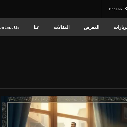
F
9
Phoenix
قائمة الموقع
مركز الكوثر الثقافي التعليمي
زيارات
المعرض
المقالات
عنا
ontact Us
الرئيسية
القرآن الكريم
القرآن الكريم
•
الأدعية
القرآن الكريم كامل
•
الأدعية
•
الزيارات
شهر رمضان
•
المعرض
شهر محرم
•
المعرض
•
المقالات
صور المناسبات الدينية
•