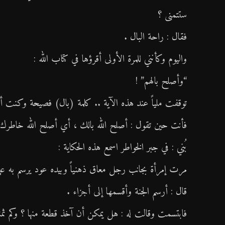
ستتمنى ؟
فقال : راحة البال .
واليوم وكأنني للمرة الأولى أقرؤها في كتاب الله :
“وأصلح بالهم” !
قائمة الموقع
توقفت ملياً عند هذه الآية .. كلمة (بال) فصيحة وكنت أظن
مركز الكوثر الثقافي التعليمي
فأنت حين تقول : أصلح الله بالك ، أي أصلح الله خاطرك
الرئيسية
بُني : في جبر الخواطر اسمع هذه الحكاية :
القرآن الكريم
مرت إمرأة بجانب رجل معاق ذهنياً وبيده عود يرسم به على
القرآن الكريم
قال : أرسم الجنة وأقسمها إلى أجزاء .
الأدعية
القرآن الكريم كامل
فابتسمت وقالت له : هل يمكن أن آخذ قطعة منها ؟ وكم ثمنه
الأدعية
الزيارات