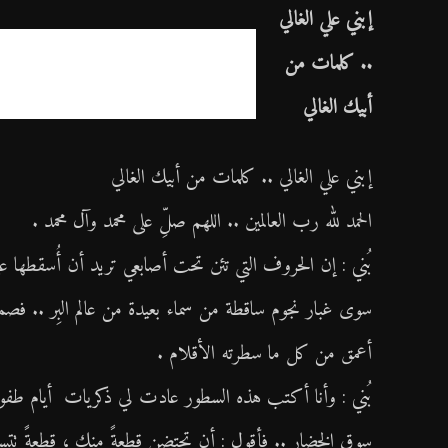
إبني علي الغالي
.. كلمات من
أبيك الغالي
إبني علي الغالي .. كلمات من أبيك الغالي
الحمد لله رب العالمين .. اللهم صلِّ على محمد وآل محمد .
بُني : إن الحروف التي تئن تحت أصابعي تريد أن أُسقطها
سوى غبار نجوم ساقطة من سماء بعيدة من عالم البِر .. فصمت
أعمق من كل ما سطرته الأقلام .
بُني : وأنا أكتب هذه السطور عادت لي ذكريات أيام طفولت
سوق الخضار .. فأقول : أن تحتضن قطعةً منك ، قطعةً تتسمى