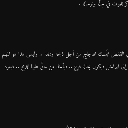
ر للموت في حِلّه وترحاله .
القفص ليُمسك الدجاج من أجل ذبحه ونتفه .. وليس هذا هو المهم !
الداخل فيكون بحالة فزع .. فيأخذ من حقَّ عليها الذبح .. فيعود