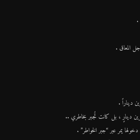
▼
.
ل المعاق .
ديناراً .
ن دينارٍ ، بل كانت تُجبر بخاطري ..
خولها يمر عبر “جبر الخواطر” .