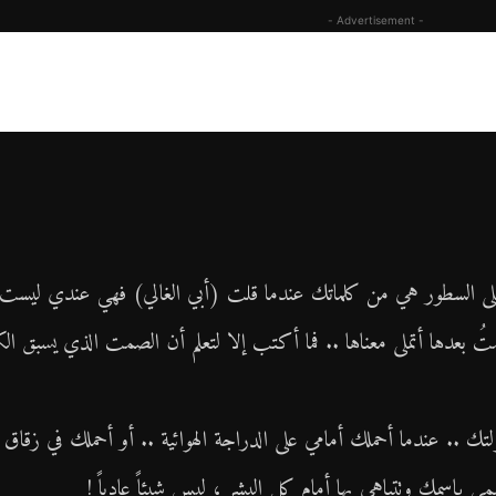
- Advertisement -
 على السطور هي من كلماتك عندما قلت (أبي الغالي) فهي عندي ليست
ُ بعدها أتملى معناها .. فما أكتب إلا لتعلم أن الصمت الذي يسبق الك
ك .. عندما أحملك أمامي على الدراجة الهوائية .. أو أحملك في زقاق
 بإسمك وتتباهى بها أمام كل البشر ، ليس شيئاً عادياً !